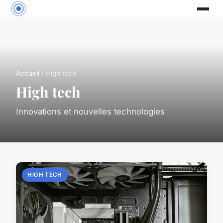
Accueil
› High tech
High tech
Innovations et nouvelles technologies
HIGH TECH