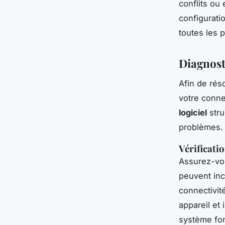
conflits ou
configurati
toutes les 
Diagnost
Afin de rés
votre conne
logiciel
stru
problèmes.
Vérificati
Assurez-vo
peuvent inc
connectivit
appareil et 
système fon