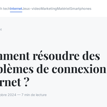
h tech
Internet
Jeux-video
Marketing
Matériel
Smartphones
et
ment résoudre des
blèmes de connexion
rnet ?
obre 2024 — 7 min de lecture