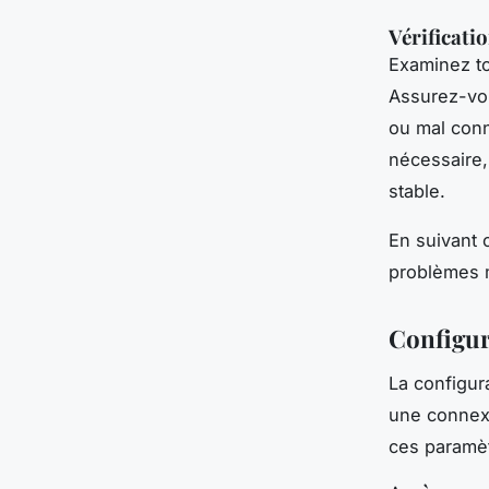
Vérificati
Examinez to
Assurez-vou
ou mal conn
nécessaire,
stable.
En suivant 
problèmes m
Configur
La configur
une connexi
ces paramèt