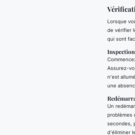
Vérificat
Lorsque vou
de vérifier 
qui sont fa
Inspection
Commencez 
Assurez-vou
n'est allum
une absenc
Redémarra
Un redémar
problèmes d
secondes, p
d'éliminer 