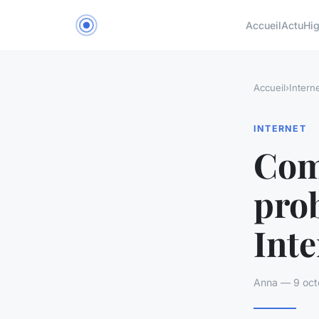
Accueil
Actu
Hig
Accueil
›
Intern
INTERNET
Com
pro
Inte
Anna — 9 oct