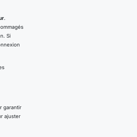
ur
.
endommagés
n. Si
onnexion
es
r garantir
r ajuster