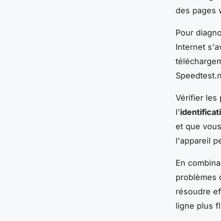
des pages 
Pour diagno
Internet s'
téléchargem
Speedtest.n
Vérifier le
l'
identifica
et que vous
l'appareil 
En combinan
problèmes d
résoudre ef
ligne plus f