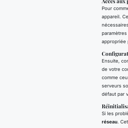
Accès aux 
Pour comme
appareil. Ce
nécessaires
paramètres 
appropriée 
Configura
Ensuite, co
de votre co
comme ceux 
serveurs so
défaut par 
Réinitiali
Si les prob
réseau
. Ce