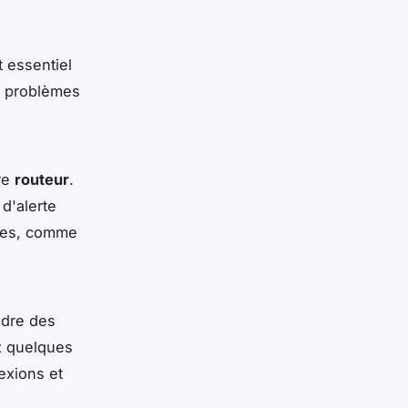
 essentiel
s problèmes
re
routeur
.
d'alerte
ques, comme
dre des
z quelques
exions et