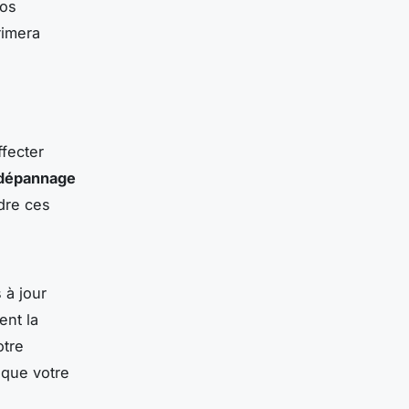
vos
rimera
fecter
dépannage
udre ces
 à jour
ent la
otre
t que votre