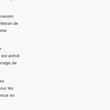
onnexion
vitesse de
omme
r
est activé
arrage de
les
our les
ience en