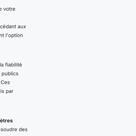
 votre
ccédant aux
t l'option
a fiabilité
 publics
. Ces
is par
mètres
résoudre des