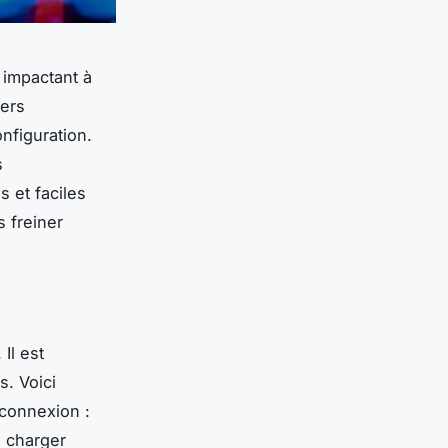
 impactant à
vers
nfiguration.
s
 et faciles
 freiner
 Il est
s. Voici
connexion :
e charger